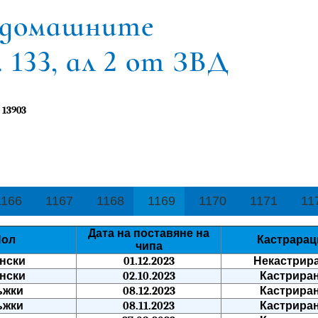
:
13903
1166
1167
1168
1169
1170
1171
11
Дата на поставяне на
Пол
Кастрарац
чипа
нски
01.12.2023
Некастрир
нски
02.10.2023
Кастрира
ъжки
08.12.2023
Кастрира
ъжки
08.11.2023
Кастрира