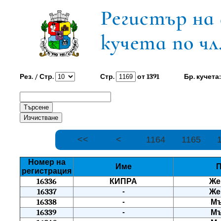
Рез. / Стр.
Стр.
от
1391
Бр. кучета
<<
<
1164
1165
Номер на
Име
регистрация
16336
КИПРА
Же
16337
-
Же
16338
-
М
16339
-
М