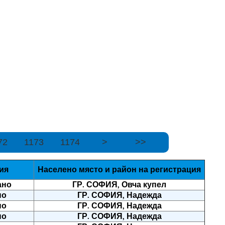
72
1173
1174
>
>>
ия
Населено място и район на регистрация
ано
ГР. СОФИЯ, Овча купел
но
ГР. СОФИЯ, Надежда
но
ГР. СОФИЯ, Надежда
но
ГР. СОФИЯ, Надежда