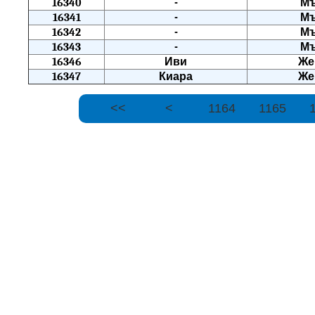
16340
-
М
16341
-
М
16342
-
М
16343
-
М
16346
Иви
Же
16347
Киара
Же
<<
<
1164
1165